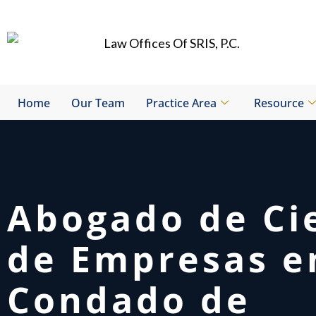
Skip
to
content
Home
Our Team
Practice Area
Resource
Abogado de Ci
de Empresas e
Condado de