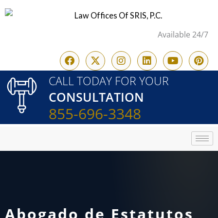
Skip
to
Available 24/7
content
F
X
I
L
Y
P
a
-
n
i
o
i
c
t
s
n
u
n
CALL TODAY FOR YOUR
e
w
t
k
t
t
CONSULTATION
b
i
a
e
u
e
o
t
g
d
b
r
855-696-3348
o
t
r
i
e
e
k
e
a
n
s
r
m
t
Abogado de Estatutos