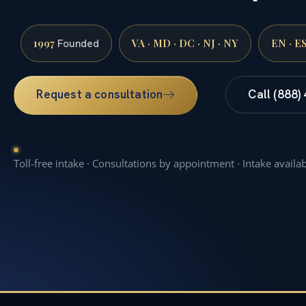
1997
VA · MD · DC · NJ · NY
EN · E
Founded
Request a consultation
Call (888)
Toll-free intake · Consultations by appointment · Intake availa