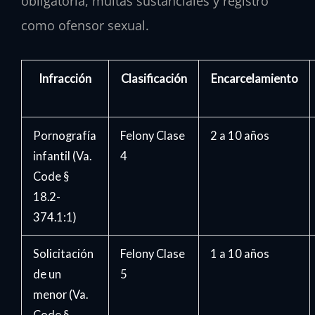
obligatoria, multas sustanciales y registro
como ofensor sexual.
Infracción
Clasificación
Encarcelamiento
Pornografía
Felony Clase
2 a 10 años
infantil (Va.
4
Code §
18.2-
374.1:1)
Solicitación
Felony Clase
1 a 10 años
de un
5
menor (Va.
Code §