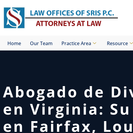
Skip
to
content
Home
Our Team
Practice Area
Resource
Abogado de Di
en Virginia: Su
en Fairfax, Lo