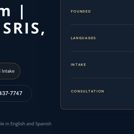
am |
FOUNDED
 SRIS,
LANGUAGES
INTAKE
S
Intake
CONSULTATION
 437-7747
ble in English and Spanish