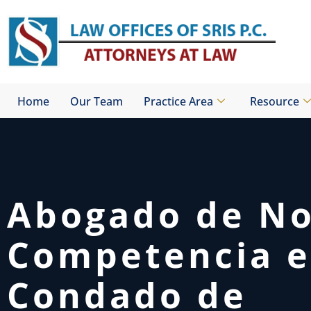
Skip
to
content
Home
Our Team
Practice Area
Resource
Abogado de N
Competencia e
Condado de