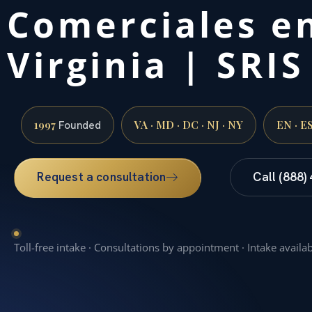
Comerciales e
Virginia | SRI
1997
VA · MD · DC · NJ · NY
EN · E
Founded
Request a consultation
Call (888)
Toll-free intake · Consultations by appointment · Intake availa