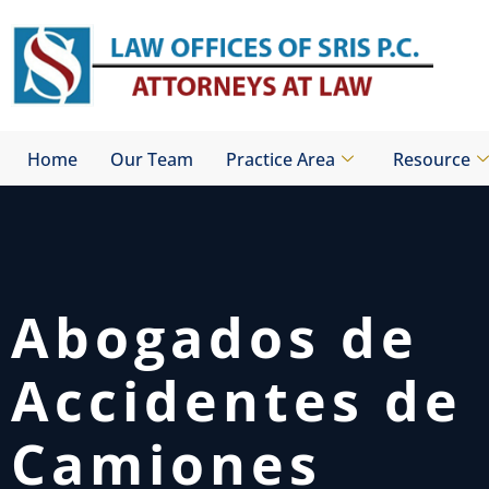
Skip
to
content
Home
Our Team
Practice Area
Resource
Abogados de
Accidentes de
Camiones