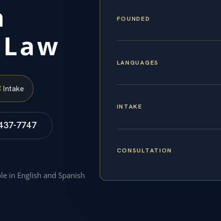
n
FOUNDED
S Law
LANGUAGES
S
Intake
INTAKE
 437-7747
CONSULTATION
ble in English and Spanish