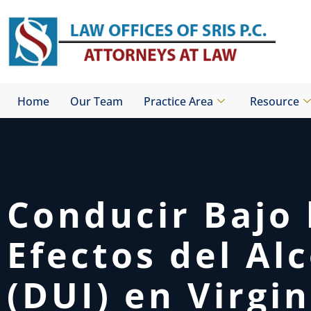
Skip
to
content
Home
Our Team
Practice Area
Resource
Conducir Bajo 
Efectos del Al
(DUI) en Virgin