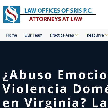
Skip
to
content
Home
Our Team
Practice Area
Resource
¿Abuso Emocio
Violencia Dom
en Virginia? La