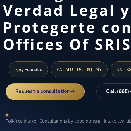
Verdad Legal 
Protegerte co
Offices Of SRIS
1997
VA · MD · DC · NJ · NY
EN · E
Founded
Request a consultation
Call (888)
Toll-free intake · Consultations by appointment · Intake availa