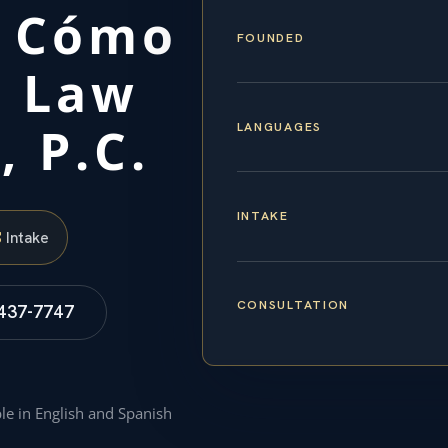
y Cómo
FOUNDED
n Law
, P.C.
LANGUAGES
INTAKE
S
Intake
CONSULTATION
 437-7747
ble in English and Spanish