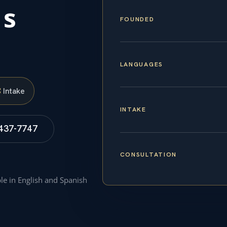
us
FOUNDED
LANGUAGES
S
Intake
INTAKE
 437-7747
CONSULTATION
ble in English and Spanish