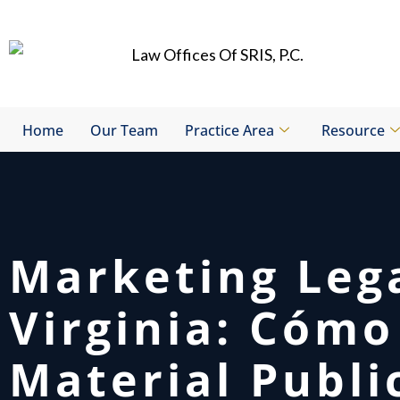
Skip
to
content
Home
Our Team
Practice Area
Resource
Marketing Leg
Virginia: Cómo
Material Publi