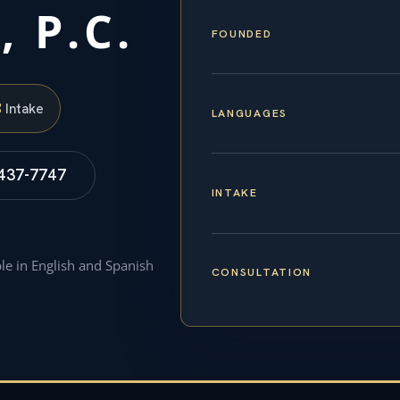
, P.C.
FOUNDED
S
Intake
LANGUAGES
 437-7747
INTAKE
ble in English and Spanish
CONSULTATION