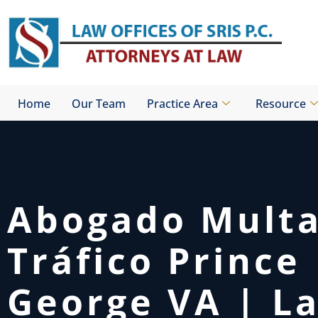
Skip
to
content
Home
Our Team
Practice Area
Resource
Abogado Mult
Tráfico Prince
George VA | L